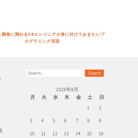
ス開発に関わるVRエンジニアが身に付けておきたいプ
ログラミング言語
た
2026年8月
月
火
水
木
金
土
日
1
2
3
4
5
6
7
8
9
負
10
11
12
13
14
15
16