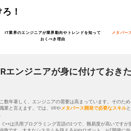
けろ！
IT業界のエンジニアが業界動向やトレンドを知って
メタバー
おくべき理由
VRエンジニアが身に付けておき
ここ数年著しく、エンジニアの需要は高まっています。そのため
職業と言えます。では、VRや
メタバース開発で必要なスキル
と
。
す。C++は汎用プログラミング言語の1つで、難易度が高いですが
徴です。大きなシステムを扱えるAIやロボット、IoT開発に向