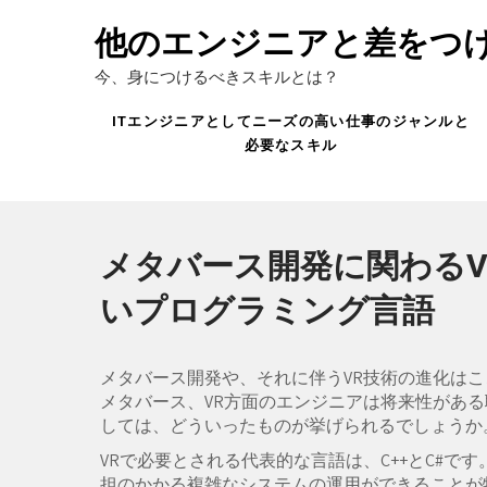
Skip
to
他のエンジニアと差をつ
content
今、身につけるべきスキルとは？
ITエンジニアとしてニーズの高い仕事のジャンルと
必要なスキル
メタバース開発に関わる
いプログラミング言語
メタバース開発や、それに伴うVR技術の進化は
メタバース、VR方面のエンジニアは将来性がある
しては、どういったものが挙げられるでしょうか
VRで必要とされる代表的な言語は、C++とC#で
担のかかる複雑なシステムの運用ができることが特